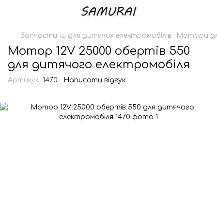
Запчастини для дитячих електромобілів
Мотори дл
Мотор 12V 25000 обертів 550
для дитячого електромобіля
Артикул:
1470
Написати відгук