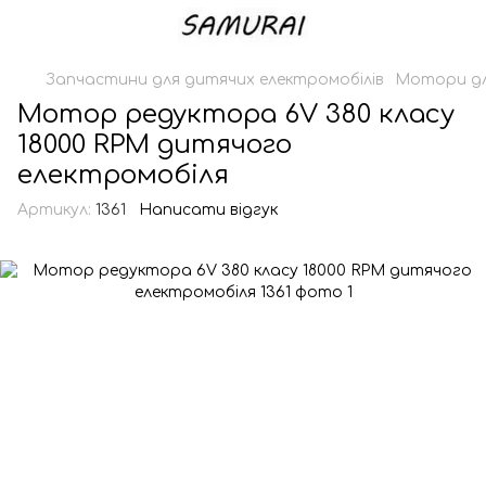
Запчастини для дитячих електромобілів
Мотори дл
Мотор редуктора 6V 380 класу
18000 RPM дитячого
електромобіля
Артикул:
1361
Написати відгук