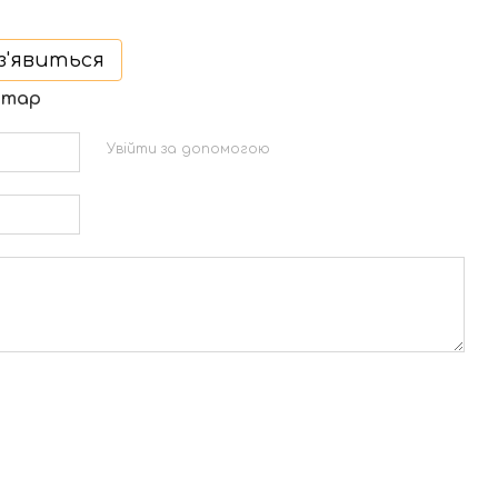
з'явиться
нтар
Увійти за допомогою