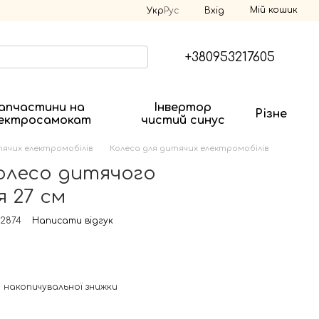
Мій кошик
Укр
Рус
Вхід
+380953217605
апчастини на
Інвертор
Різне
ектросамокат
чистий синус
ячих електромобілів
Колеса для дитячих електромобілів
олесо дитячого
 27 см
 2874
Написати відгук
 накопичувальної знижки