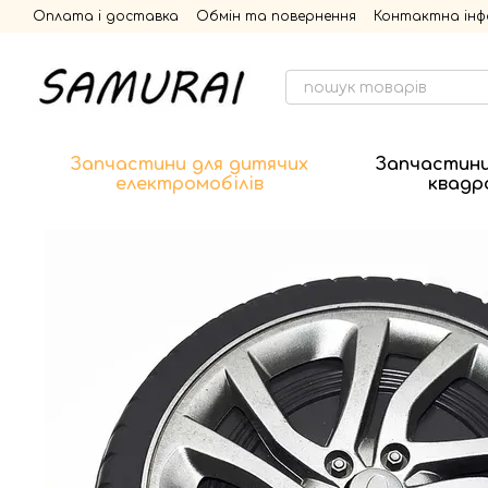
Перейти до основного контенту
Оплата і доставка
Обмін та повернення
Контактна інф
Запчастини для дитячих
Запчастини
електромобілів
квадр