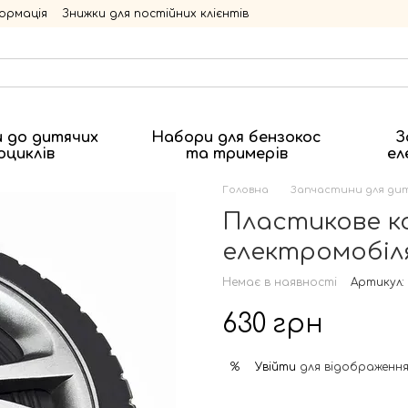
ормація
Знижки для постійних клієнтів
 до дитячих
Набори для бензокос
З
оциклів
та тримерів
ел
Головна
Запчастини для дит
Пластикове к
електромобіля
Немає в наявності
Артикул:
630 грн
Увійти
для відображення
%