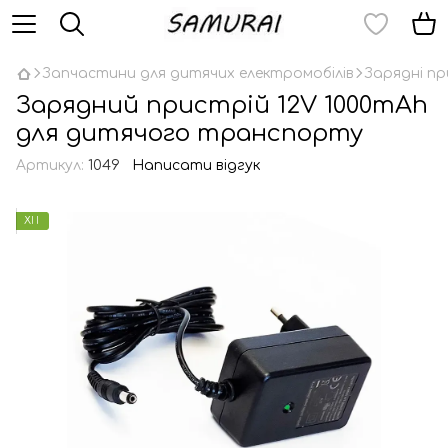
Запчастини для дитячих електромобілів
Зарядні пр
Зарядний пристрій 12V 1000mAh
для дитячого транспорту
Артикул:
1049
Написати відгук
ХІТ