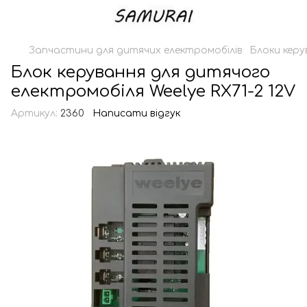
Запчастини для дитячих електромобілів
Блоки керу
Блок керування для дитячого
електромобіля Weelye RX71-2 12V
Артикул:
2360
Написати відгук