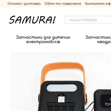
Перейти до основного контенту
Оплата і доставка
Обмін та повернення
Контактна інф
Запчастини для дитячих
Запчастини
електромобілів
квадр