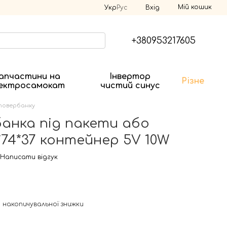
Мій кошик
Укр
Рус
Вхід
+380953217605
апчастини на
Інвертор
Різне
ектросамокат
чистий синус
 повербанку
анка під пакети або
*74*37 контейнер 5V 10W
Написати відгук
 накопичувальної знижки