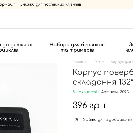
ормація
Знижки для постійних клієнтів
 до дитячих
Набори для бензокос
З
оциклів
та тримерів
ел
Головна
Різне
Корпус для
Корпус поверб
складання 132
В наявності
Артикул: 3093
396 грн
Увійти
для відображення
%