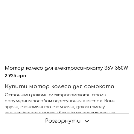
Мотор колесо для електросамокату 36V 350W
2 925 грн
Купити мотор колесо для самоката
Останніми роками електросамокати стали
популярним засобом пересування в містах. Вони
зручні, економічні та екологічні, даючи змогу
користувачам швидко і без зусиль переміщатися
міськими вулицями. Одним із ключових елементів, який
Розгорнути
дає змогу електросамокату рухатися, є мотор
колесо. У цій статті ми розглянемо, що таке мотор