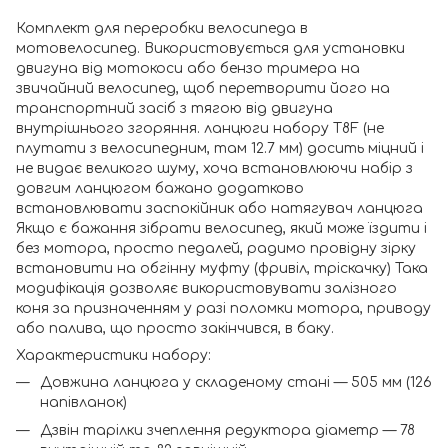
"
Комплект для переробки велосипеда в
мотовелосипед. Використовується для установки
двигуна від мотокоси або бензо тримера на
звичайний велосипед, щоб перетворити його на
транспортний засіб з тягою від двигуна
внутрішнього згоряння. ланцюги набору T8F (не
плутати з велосипедним, там 12.7 мм) досить міцний і
не видає великого шуму, хоча встановлюючи набір з
довгим ланцюгом бажано додатково
встановлювати заспокійник або натягувач ланцюга
Якщо є бажання зібрати велосипед, який може їздити і
без мотора, просто педалей, радимо провідну зірку
встановити на обгінну муфту (фривіл, тріскачку) Така
модифікація дозволяє використовувати залізного
коня за призначенням у разі поломки мотора, приводу
або палива, що просто закінчився, в баку.
Характеристики набору:
Довжина ланцюга у складеному стані — 505 мм (126
напівланок)
Дзвін тарілки зчеплення редуктора діаметр — 78