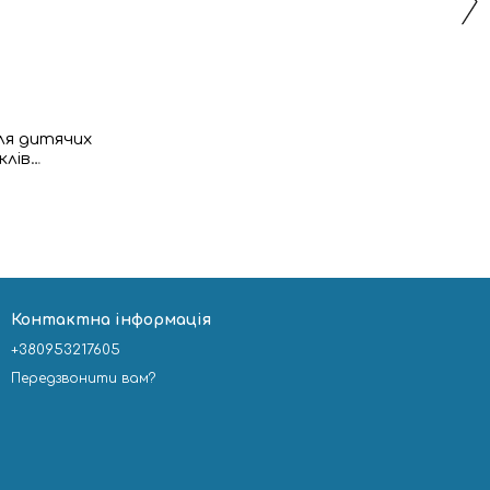
ля дитячих
клів
р
Контактна інформація
+380953217605
Передзвонити вам?