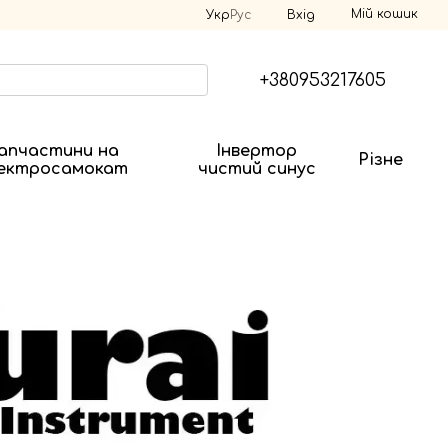
Мій кошик
Укр
Рус
Вхід
+380953217605
апчастини на
Інвертор
Різне
ектросамокат
чистий синус