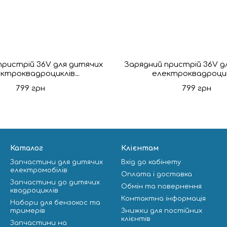
пристрій 36V для дитячих
Зарядний пристрій 36V д
ктроквадроциклів
електроквадроци
пласт.штекер
метал.штеке
799 грн
799 грн
Каталог
Клієнтам
Запчастини для дитячих
Вхід до кабінету
електромобілів
Оплата і доставка
Запчастини до дитячих
Обмін та повернення
квадроциклів
Контактна інформація
Набори для бензокос та
тримерів
Знижки для постійних
клієнтів
Запчастини на