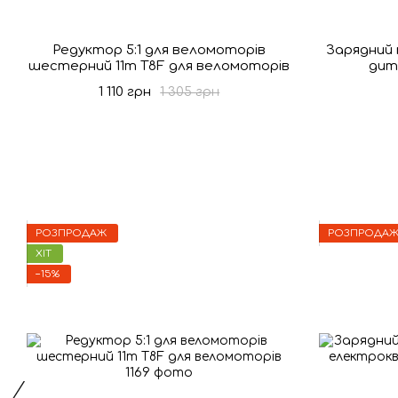
Редуктор 5:1 для веломоторів
Зарядний 
шестерний 11т T8F для веломоторів
дит
1 110 грн
1 305 грн
РОЗПРОДАЖ
РОЗПРОДА
ХІТ
−15%