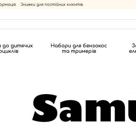
ормація
Знижки для постійних клієнтів
 до дитячих
Набори для бензокос
З
оциклів
та тримерів
ел