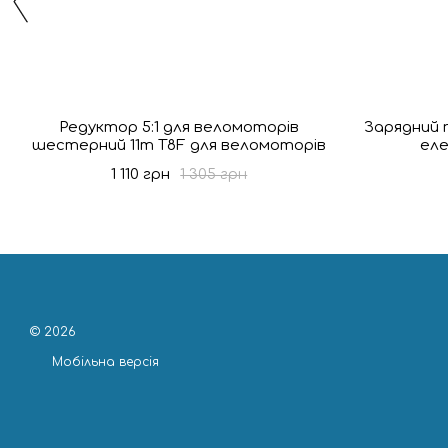
Редуктор 5:1 для веломоторів
Зарядний 
шестерний 11т T8F для веломоторів
еле
1 110 грн
1 305 грн
© 2026
Мобільна версія