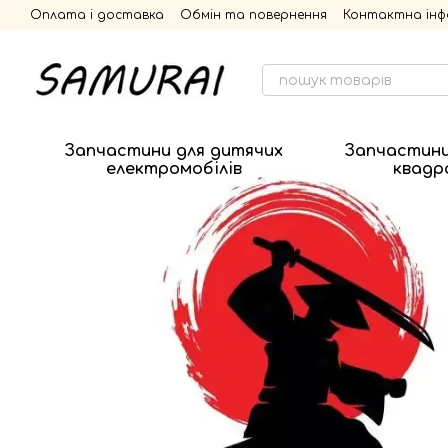
Перейти до основного контенту
Оплата і доставка
Обмін та повернення
Контактна інф
Запчастини для дитячих
Запчастини
електромобілів
квадр