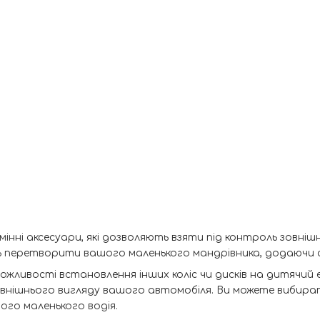
замінні аксесуари, які дозволяють взяти під контроль зовн
ь перетворити вашого маленького мандрівника, додаючи с
можливості встановлення інших коліс чи дисків на дитячий 
овнішнього вигляду вашого автомобіля. Ви можете вибира
го маленького водія.