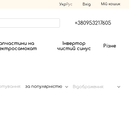
Мій кошик
Укр
Рус
Вхід
+380953217605
апчастини на
Інвертор
Різне
ектросамокат
чистий синус
ртування:
за популярністю
Відображення: