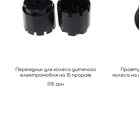
Перехідник для колеса дитячого
Провту
електромобіля на 10 прорізів
колеса на
315 грн