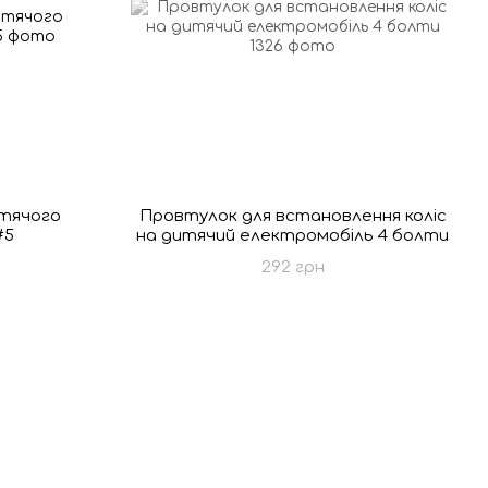
итячого
Провтулок для встановлення коліс
#5
на дитячий електромобіль 4 болти
292 грн