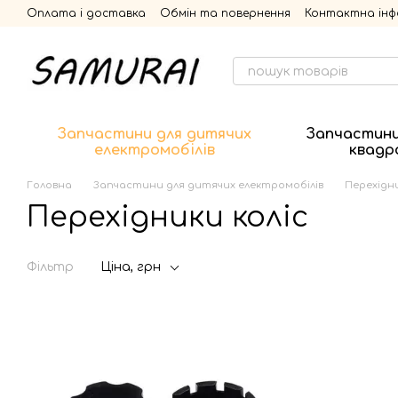
Перейти до основного контенту
Оплата і доставка
Обмін та повернення
Контактна інф
Запчастини для дитячих
Запчастини
електромобілів
квадр
Головна
Запчастини для дитячих електромобілів
Перехідни
Перехідники коліс
Фільтр
Ціна, грн