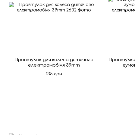
Провтулок для колеса дитячого
Провтулки
електромобіля 39mm
гумо
електро
135 грн