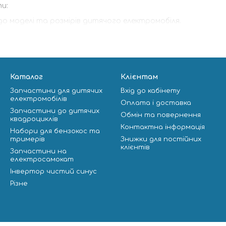
ти:
до моделі та розмірів дитячого електромобіля.
ідають вашим естетичним уподобанням і дозволяють створи
овлені із міцних та довговічних матеріалів, щоб служити в
икористання та налаштування.
Каталог
Клієнтам
нструмент для творчості та стилю, який дозволяє вам пер
Запчастини для дитячих
Вхід до кабінету
для індивідуальних дизайнерських рішень, дозволяючи ваш
електромобілів
Оплата і доставка
лятися та насолоджуватися своїми пригодами на електромоб
Запчастини до дитячих
Обмін та повернення
квадроциклів
Контактна інформація
Набори для бензокос та
тримерів
Знижки для постійних
клієнтів
Запчастини на
електросамокат
Інвертор чистий синус
Різне