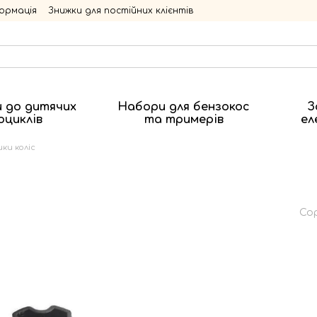
ормація
Знижки для постійних клієнтів
 до дитячих
Набори для бензокос
З
оциклів
та тримерів
ел
ки коліс
Со