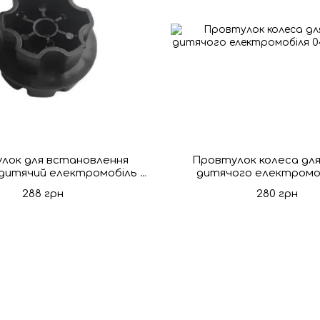
лок для встановлення
Провтулок колеса для
 дитячий електромобіль 8
дитячого електромоб
прорізів
288 грн
280 грн