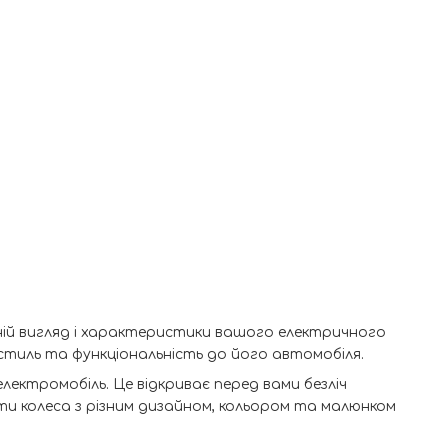
ішній вигляд і характеристики вашого електричного
тиль та функціональність до його автомобіля.
електромобіль. Це відкриває перед вами безліч
ти колеса з різним дизайном, кольором та малюнком