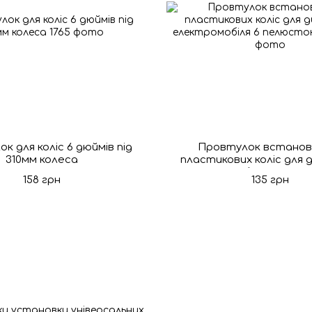
к для коліс 6 дюймів під
Провтулок встанов
310мм колеса
пластикових коліс для
електромобіля 6 пелюс
158 грн
135 грн