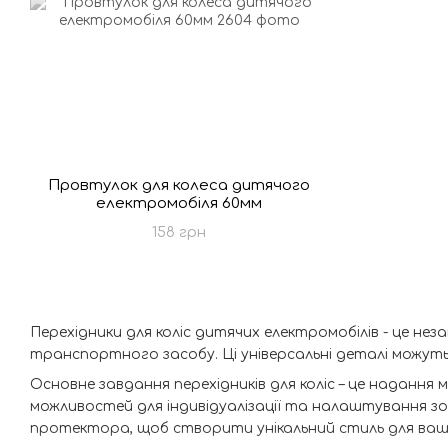
Провтулок для колеса дитячого
електромобіля 60мм
158 грн
Перехідники для коліс дитячих електромобілів - це не
транспортного засобу. Ці універсальні деталі можут
Основне завдання перехідників для коліс – це надання 
можливостей для індивідуалізації та налаштування з
протектора, щоб створити унікальний стиль для вашо