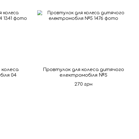
 колеса
Провтулок для колеса дитячого
іля 04
електромобіля №5
270 грн