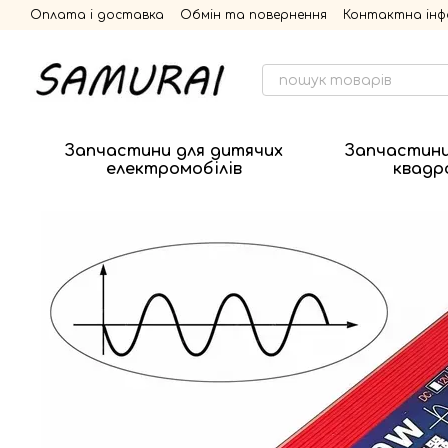
Перейти до основного контенту
Оплата і доставка
Обмін та повернення
Контактна інф
Запчастини для дитячих
Запчастини
електромобілів
квадр