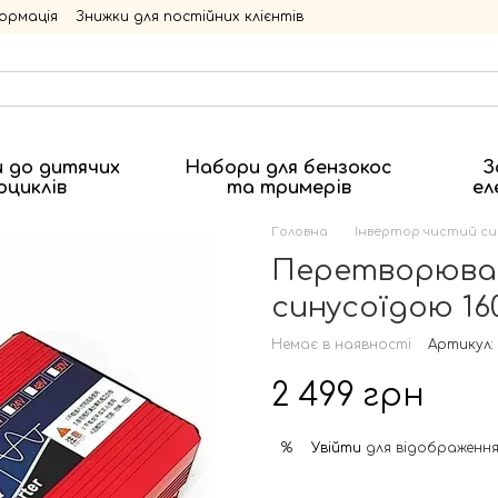
ормація
Знижки для постійних клієнтів
 до дитячих
Набори для бензокос
З
оциклів
та тримерів
ел
Головна
Інвертор чистий си
Перетворювач
синусоїдою 16
Немає в наявності
Артикул: 
2 499 грн
Увійти
для відображення
%