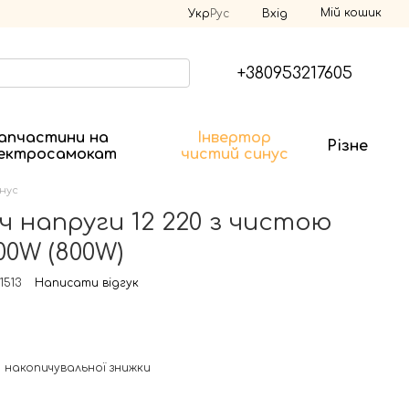
Мій кошик
Укр
Рус
Вхід
+380953217605
апчастини на
Інвертор
Різне
ектросамокат
чистий синус
нус
 напруги 12 220 з чистою
00W (800W)
1513
Написати відгук
 накопичувальної знижки