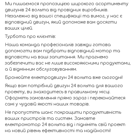
Ми пишаємося пропозицією широкого асортименту
двигунів 24 вольта від провідних виробників.
Незалежно від вашої специфікації та вимог, у нас є
відповідний двигун, який допоможе вам досягти
ваших цілей.
Турбота про клієнтів:
Наша команда професіоналів завжди готова
допомогти вам підібрати відповідний мотор та
відповісти на ваші запитання. Ми прагнемо
забезпечити вас не лише високоякісними продуктами,
а й відмінним обслуговуванням.
Бронюйте електродвигун 24 вольта вже сьогодні!
Якщо вам потрібний двигун 24 вольта для вашого
проекту, ви знаходитесь в правильному місці.
Оформіть замовлення прямо зараз і переконайтеся
самі у чудовій якості наших товарів.
Не пропустіть шанс покращити продуктивність
ваших пристроїв та систем. Замовте
електромотор 24 вольта від і підніміть свій проект
на новий рівень ефективності та надійності!