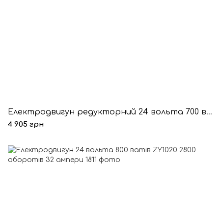
Електродвигун редукторний 24 вольта 700 ват 600 оборотів MY1020ZX
4 905 грн