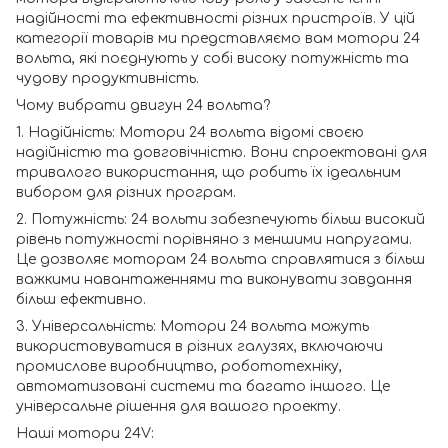
надійності та ефективності різних пристроїв. У цій
категорії товарів ми представляємо вам мотори 24
вольта, які поєднують у собі високу потужність та
чудову продуктивність.
Чому вибрати двигун 24 вольта?
1. Надійність: Мотори 24 вольта відомі своєю
надійністю та довговічністю. Вони спроектовані для
тривалого використання, що робить їх ідеальним
вибором для різних програм.
2. Потужність: 24 вольти забезпечують більш високий
рівень потужності порівняно з меншими напругами.
Це дозволяє моторам 24 вольта справлятися з більш
важкими навантаженнями та виконувати завдання
більш ефективно.
3. Універсальність: Мотори 24 вольта можуть
використовуватися в різних галузях, включаючи
промислове виробництво, робототехніку,
автоматизовані системи та багато іншого. Це
універсальне рішення для вашого проекту.
Наші мотори 24V: