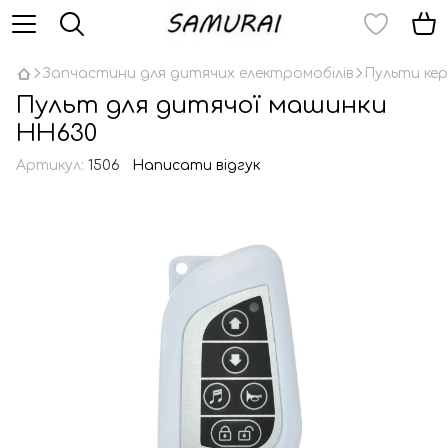
Запчастини для дитячих електромобілів
Пульти кер
Пульт для дитячої машинки
HH630
Артикул:
1506
Написати відгук