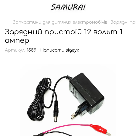
Запчастини для дитячих електромобілів
Зарядні пр
Зарядний пристрій 12 вольт 1
ампер
Артикул:
1559
Написати відгук