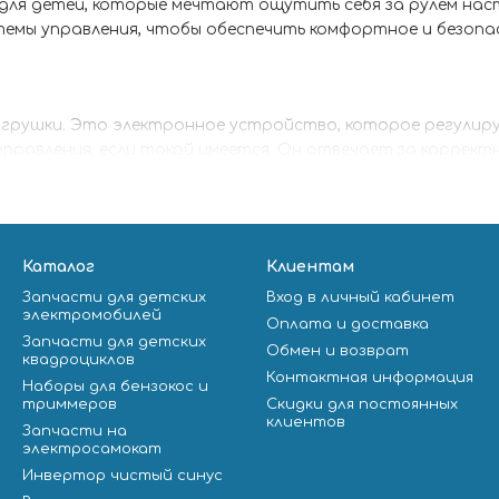
для детей, которые мечтают ощутить себя за рулем наст
мы управления, чтобы обеспечить комфортное и безопа
 игрушки. Это электронное устройство, которое регулир
равления, если такой имеется. Он отвечает за корректн
 звуковых сигналов.
стикам, но основными параметрами являются напряжение 
Каталог
Клиентам
Запчасти для детских
Вход в личный кабинет
электромобилей
Оплата и доставка
лей.
Запчасти для детских
Обмен и возврат
квадроциклов
енно важно для старших детей и электромобилей, рассчи
Контактная информация
Наборы для бензокос и
триммеров
Скидки для постоянных
 двигателем и аккумулятором.
клиентов
Запчасти на
электросамокат
значенных для детей младшего возраста.
Инвертор чистый синус