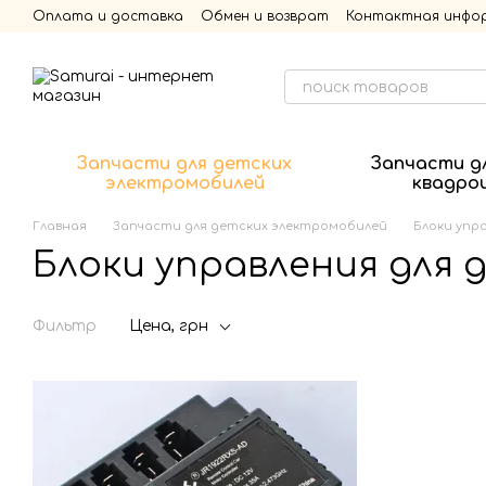
Перейти к основному контенту
Оплата и доставка
Обмен и возврат
Контактная инфо
Запчасти для детских
Запчасти д
электромобилей
квадро
Главная
Запчасти для детских электромобилей
Блоки упр
Блоки управления для
Фильтр
Цена, грн