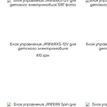
Блок управления JR1816RXS-12V для
Блок управ
детского электромобиля
дет
810 грн