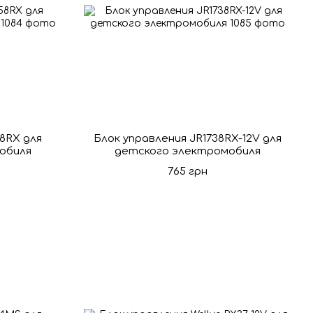
58RX для
Блок управления JR1738RX-12V для
обиля
детского электромобиля
765 грн