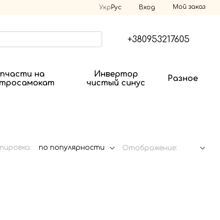
Мой заказ
Укр
Рус
Вход
+380953217605
пчасти на
Инвертор
Разное
ктросамокат
чистый синус
тировка:
по популярности
Отображение: