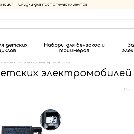
рмация
Скидки для постоянных клиентов
ля детских
Наборы для бензокос и
За
циклов
триммеров
эле
авления для детских электромобилей
 детских электромобилей
Сор