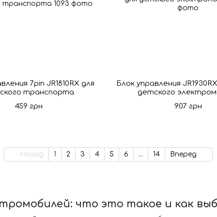
вления 7pin JR1810RX для
Блок управления JR1930RX
ского транспорта
детского электром
459 грн
907 грн
Назад
1
2
3
4
5
6
...
14
Вперед
ктромобилей: что это такое и как вы