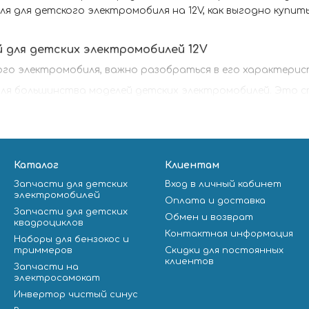
для детского электромобиля на 12V, как выгодно купить и
 для детских электромобилей 12V
ого электромобиля, важно разобраться в его характерис
для большинства моделей детских электромобилей. Это 
 и поддерживает безопасную скорость.
ть и способность автомобиля преодолевать препятствия
спользоваться на пересеченной местности, обратите вн
купке важно удостовериться, что выбранный двигатель п
Каталог
Клиентам
тели, подходящие для большинства популярных моделей.
Запчасти для детских
Вход в личный кабинет
электромобилей
риалов, из которых изготовлен двигатель, напрямую вли
Оплата и доставка
Запчасти для детских
е на отзывы и рекомендации.
Обмен и возврат
квадроциклов
Контактная информация
етского электромобиля на сайте Samurai Instrume
Наборы для бензокос и
триммеров
Скидки для постоянных
рокий ассортимент электродвигателей для детских элект
клиентов
Запчасти на
электросамокат
й контроль качества, что гарантирует долгую службу и
Инвертор чистый синус