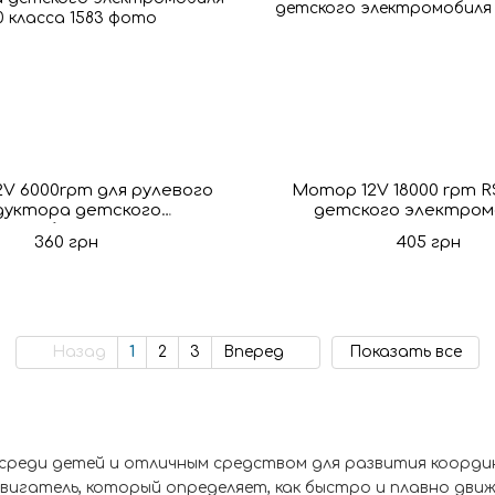
V 6000rpm для рулевого
Мотор 12V 18000 rpm R
дуктора детского
детского электром
ромобиля 390 класса
360 грн
405 грн
Назад
1
2
3
Вперед
Показать все
реди детей и отличным средством для развития координа
вигатель, который определяет, как быстро и плавно движ