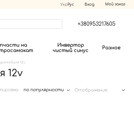
Мой заказ
Укр
Рус
Вход
+380953217605
пчасти на
Инвертор
Разное
ктросамокат
чистый синус
ромобиля 12v
 12v
тировка:
по популярности
Отображение: