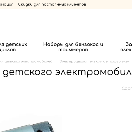
рмация
Скидки для постоянных клиентов
ля детских
Наборы для бензокос и
За
циклов
триммеров
эле
я детских электромобилей
Электродвигатель для детского элект
 детского электромобиля
Сор